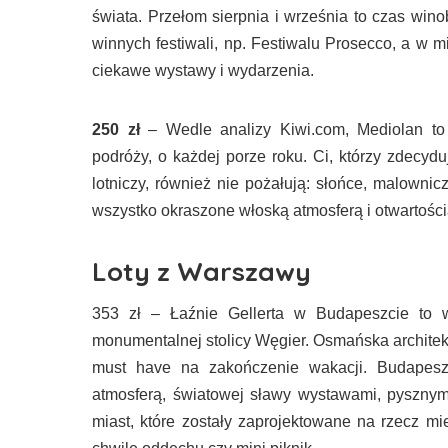
świata. Przełom sierpnia i września to czas wi
winnych festiwali, np. Festiwalu Prosecco, a w m
ciekawe wystawy i wydarzenia.
250 zł
– Wedle analizy Kiwi.com, Mediolan to
podróży, o każdej porze roku. Ci, którzy zdecyd
lotniczy, również nie pożałują: słońce, malownicze
wszystko okraszone włoską atmosferą i otwartośc
Loty z Warszawy
353 zł – Łaźnie Gellerta w Budapeszcie to w
monumentalnej stolicy Węgier. Osmańska architek
must have na zakończenie wakacji. Budapeszt
atmosferą, światowej sławy wystawami, pysznymi
miast, które zostały zaprojektowane na rzecz m