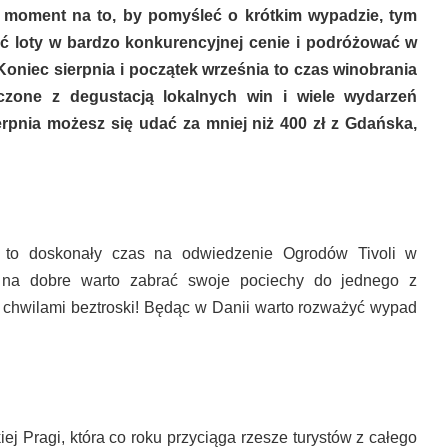
y moment na to, by pomyśleć o krótkim wypadzie, tym
ć loty w bardzo konkurencyjnej cenie i podróżować w
 Koniec sierpnia i początek września to czas winobrania
ączone z degustacją lokalnych win i wiele wydarzeń
rpnia możesz się udać za mniej niż 400 zł z Gdańska,
a to doskonały czas na odwiedzenie Ogrodów Tivoli w
 na dobre warto zabrać swoje pociechy do jednego z
ć chwilami beztroski! Będąc w Danii warto rozważyć wypad
iej Pragi, która co roku przyciąga rzesze turystów z całego