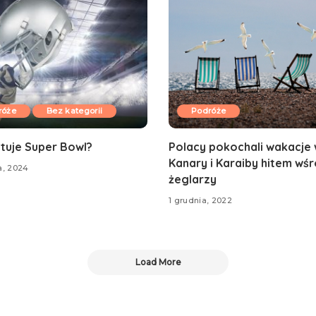
róże
Bez kategorii
Podróże
ztuje Super Bowl?
Polacy pokochali wakacje 
Kanary i Karaiby hitem wś
a, 2024
żeglarzy
1 grudnia, 2022
Load More