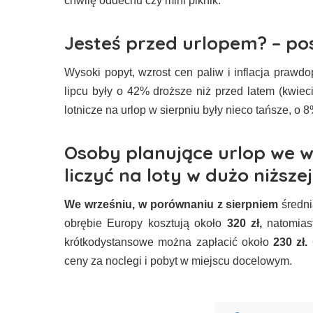
chwilę oddechu czy mini piknik.
Jesteś przed urlopem? – po
Wysoki popyt, wzrost cen paliw i inflacja prawd
lipcu były o 42% droższe niż przed latem (kwieci
lotnicze na urlop w sierpniu były nieco tańsze, o 8
Osoby planujące urlop we w
liczyć na loty w dużo niższej
We wrześniu, w porównaniu z sierpniem
średni
obrębie Europy kosztują około
320 zł,
natomias
krótkodystansowe można zapłacić około
230 zł.
ceny za noclegi i pobyt w miejscu docelowym.