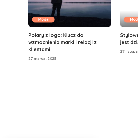
Moda
Mod
Polary z logo: Klucz do
Stylow
wzmocnienia marki i relacji z
jest dzi
klientami
27 listop
27 marca, 2025