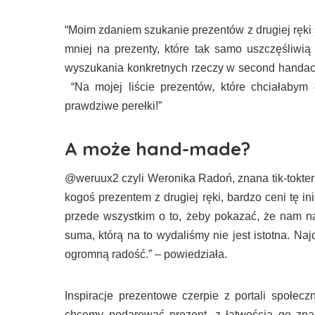
“Moim zdaniem szukanie prezentów z drugiej ręk
mniej na prezenty, które tak samo uszczęśliwią 
wyszukania konkretnych rzeczy w second handach
“Na mojej liście prezentów, które chciałabym 
prawdziwe perełki!”
A może hand-made?
@weruux2 czyli Weronika Radoń, znana tik-tokterk
kogoś prezentem z drugiej ręki, bardzo ceni tę 
przede wszystkim o to, żeby pokazać, że nam n
suma, którą na to wydaliśmy nie jest istotna. Naj
ogromną radość.” – powiedziała.
Inspiracje prezentowe czerpie z portali społec
chcemy podarować prezent, z łatwością go zna