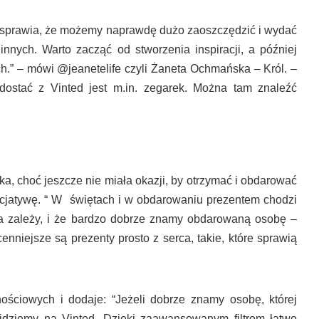
i sprawia, że możemy naprawdę dużo zaoszczędzić i wydać
innych. Warto zacząć od stworzenia inspiracji, a później
.” – mówi @jeanetelife czyli Żaneta Ochmańska – Król. –
dostać z Vinted jest m.in. zegarek. Można tam znaleźć
a, choć jeszcze nie miała okazji, by otrzymać i obdarować
inicjatywę. “ W świętach i w obdarowaniu prezentem chodzi
a zależy, i że bardzo dobrze znamy obdarowaną osobę –
cenniejsze są prezenty prosto z serca, takie, które sprawią
znościowych i dodaje: “Jeżeli dobrze znamy osobę, której
jdziemy na Vinted. Dzięki zaawansowanym filtrom łatwo