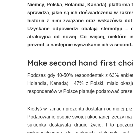
Niemcy, Polska, Holandia, Kanada), platforma t
sprawdza, jakie są ich doświadczenia w zakres
historie z nimi związane oraz wskazówki do
Uzyskane odpowiedzi obalają stereotyp – o
atrakcyjna od nowej. Co więcej, niektóre i
prezent, a następnie wyszukanie ich w second
Make second hand first cho
Podczas gdy 40-50% respondentek z 63% ankiet
Holandia, Kanada) i 47% z Polski, miało okazj
respondentów w Polsce planuje podarować prezent 
Kiedyś w ramach prezentu dostałam od mojej przyja
Podarowanie osobie swojej ukochanej rzeczy ma g
sukienka dostawała drugie życie. I to poczuc
wykorzystywana do pięknych stylowek jest