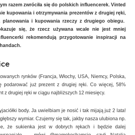
ym razem zwróciła się do polskich influencerek. Vinted
ie kupowania i otrzymywania prezentów z drugiej ręki,
t. planowania i kupowania rzeczy z drugiego obiegu.
kazuje się, że rzecz używana wcale nie jest mniej
nfluencerki rekomendują przygotowanie inspiracji na
-handach.
ice
owanych rynków (Francja, Włochy, USA, Niemcy, Polska,
ę podarować już prezent z drugiej ręki. Co więcej, 58%
z drugiej ręki w ciągu najbliższych 12 miesięcy.
ciółki body. Ja uwielbiam je nosić i tak mijają już 2 lata!
łębszy wymiar. Czujemy się tak, jakby nasza ulubiona np.
ie, że sukienka jest w dobrych rękach i będzie dalej
 wspaniałe. – mówi @mamokochamcie, czyli Natalia