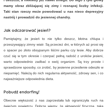
i deszczu, a niekiedy już nawet śniegu. Do tego z tyłu głowy
mamy obraz zbliżającej się zimy i rosnącej liczby infekcji.
Taki stan rzeczy może powodować u nas nieco depresyjny
nastrój i prowadzić do jesiennej chandry.
Jak odczarować jesień?
Pamiętajmy, że jesień to nie tylko deszcz, błotna chlupa i
przeszywający zimny wiatr. Są przecież dni, w których aż prosi się
o spacer po złoto obsypanym liśćmi parku czy lesie. Aby dobrze
czuć się w tym okresie i czerpać pełną radość z uroków jesieni,
warto odpowiednio zadbać o swój organizm. Są trzy proste i
sprawdzone sposoby, co zrobić, by jesienne przesilenie odeszło w
niepamięć. Należą do nich regularna aktywność, zdrowy sen, i co
najważniejsze odpowiednia dieta.
Pobudź endorfiny!
Obecnie większość z nas zaprzestała lub ograniczyła ruch na
świeżym powietrzu. Dobrze wiemy, że aktywność fizyczna, taka