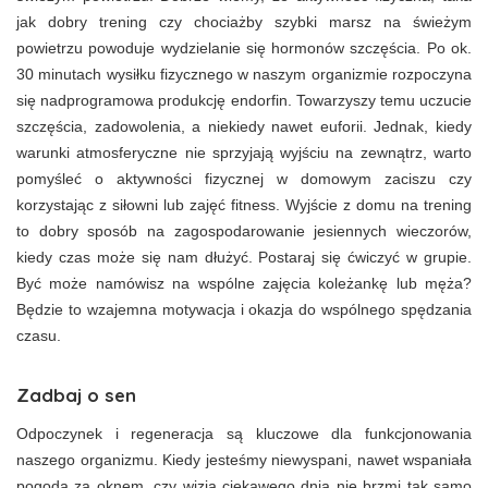
jak dobry trening czy chociażby szybki marsz na świeżym
powietrzu powoduje wydzielanie się hormonów szczęścia. Po ok.
30 minutach wysiłku fizycznego w naszym organizmie rozpoczyna
się nadprogramowa produkcję endorfin. Towarzyszy temu uczucie
szczęścia, zadowolenia, a niekiedy nawet euforii. Jednak, kiedy
warunki atmosferyczne nie sprzyjają wyjściu na zewnątrz, warto
pomyśleć o aktywności fizycznej w domowym zaciszu czy
korzystając z siłowni lub zajęć fitness. Wyjście z domu na trening
to dobry sposób na zagospodarowanie jesiennych wieczorów,
kiedy czas może się nam dłużyć. Postaraj się ćwiczyć w grupie.
Być może namówisz na wspólne zajęcia koleżankę lub męża?
Będzie to wzajemna motywacja i okazja do wspólnego spędzania
czasu.
Zadbaj o sen
Odpoczynek i regeneracja są kluczowe dla funkcjonowania
naszego organizmu. Kiedy jesteśmy niewyspani, nawet wspaniała
pogoda za oknem, czy wizja ciekawego dnia nie brzmi tak samo