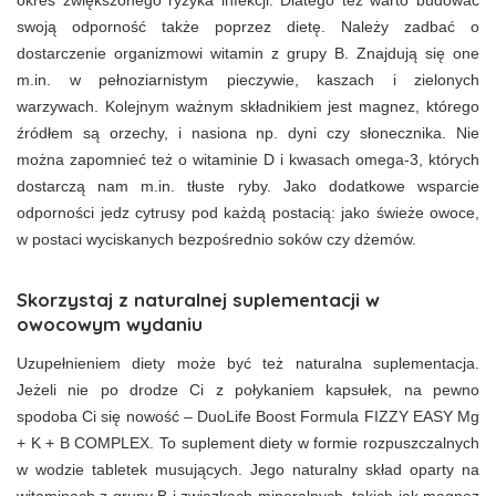
okres zwiększonego ryzyka infekcji. Dlatego też warto budować
swoją odporność także poprzez dietę. Należy zadbać o
dostarczenie organizmowi witamin z grupy B. Znajdują się one
m.in. w pełnoziarnistym pieczywie, kaszach i zielonych
warzywach. Kolejnym ważnym składnikiem jest magnez, którego
źródłem są orzechy, i nasiona np. dyni czy słonecznika. Nie
można zapomnieć też o witaminie D i kwasach omega-3, których
dostarczą nam m.in. tłuste ryby. Jako dodatkowe wsparcie
odporności jedz cytrusy pod każdą postacią: jako świeże owoce,
w postaci wyciskanych bezpośrednio soków czy dżemów.
Skorzystaj z naturalnej suplementacji w
owocowym wydaniu
Uzupełnieniem diety może być też naturalna suplementacja.
Jeżeli nie po drodze Ci z połykaniem kapsułek, na pewno
spodoba Ci się nowość – DuoLife Boost Formula FIZZY EASY Mg
+ K + B COMPLEX. To suplement diety w formie rozpuszczalnych
w wodzie tabletek musujących. Jego naturalny skład oparty na