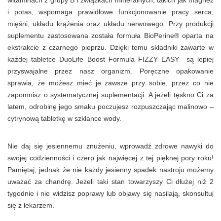
witaminach z grupy B i związkach mineralnych, takich jak magnez
i potas, wspomaga prawidłowe funkcjonowanie pracy serca,
mięśni, układu krążenia oraz układu nerwowego. Przy produkcji
suplementu zastosowana została formuła BioPerine® oparta na
ekstrakcie z czarnego pieprzu. Dzięki temu składniki zawarte w
każdej tabletce DuoLife Boost Formula FIZZY EASY są lepiej
przyswajalne przez nasz organizm. Poręczne opakowanie
sprawia, że możesz mieć je zawsze przy sobie, przez co nie
zapomnisz o systematycznej suplementacji. A jeżeli tęskno Ci za
latem, odrobinę jego smaku poczujesz rozpuszczając malinowo –
cytrynową tabletkę w szklance wody.
Nie daj się jesiennemu znużeniu, wprowadź zdrowe nawyki do
swojej codzienności i czerp jak najwięcej z tej pięknej pory roku!
Pamiętaj, jednak że nie każdy jesienny spadek nastroju możemy
uważać za chandrę. Jeżeli taki stan towarzyszy Ci dłużej niż 2
tygodnie i nie widzisz poprawy lub objawy się nasilają, skonsultuj
się z lekarzem.