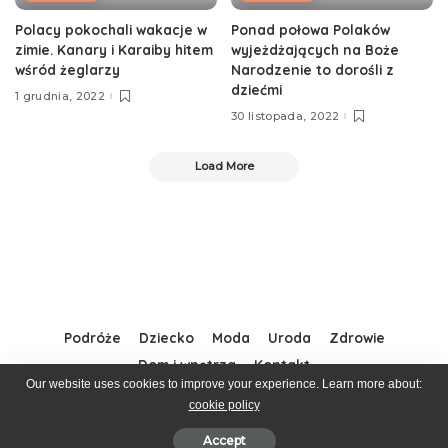
Polacy pokochali wakacje w
Ponad połowa Polaków
zimie. Kanary i Karaiby hitem
wyjeżdżających na Boże
wśród żeglarzy
Narodzenie to dorośli z
dziećmi
1 grudnia, 2022
30 listopada, 2022
Load More
Podróże
Dziecko
Moda
Uroda
Zdrowie
Dom i wnętrza
Kontakt
Our website uses cookies to improve your experience. Learn more about:
cookie policy
© MintDesign
Accept