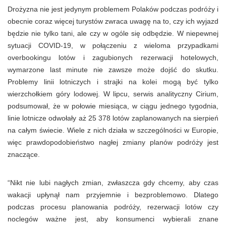
Drożyzna nie jest jedynym problemem Polaków podczas podróży i
obecnie coraz więcej turystów zwraca uwagę na to, czy ich wyjazd
będzie nie tylko tani, ale czy w ogóle się odbędzie. W niepewnej
sytuacji COVID-19, w połączeniu z wieloma przypadkami
overbookingu lotów i zagubionych rezerwacji hotelowych,
wymarzone last minute nie zawsze może dojść do skutku.
Problemy linii lotniczych i strajki na kolei mogą być tylko
wierzchołkiem góry lodowej. W lipcu, serwis analityczny Cirium,
podsumował, że w połowie miesiąca, w ciągu jednego tygodnia,
linie lotnicze odwołały aż 25 378 lotów zaplanowanych na sierpień
na całym świecie. Wiele z nich działa w szczególności w Europie,
więc prawdopodobieństwo nagłej zmiany planów podróży jest
znaczące.
“Nikt nie lubi nagłych zmian, zwłaszcza gdy chcemy, aby czas
wakacji upłynął nam przyjemnie i bezproblemowo. Dlatego
podczas procesu planowania podróży, rezerwacji lotów czy
noclegów ważne jest, aby konsumenci wybierali znane