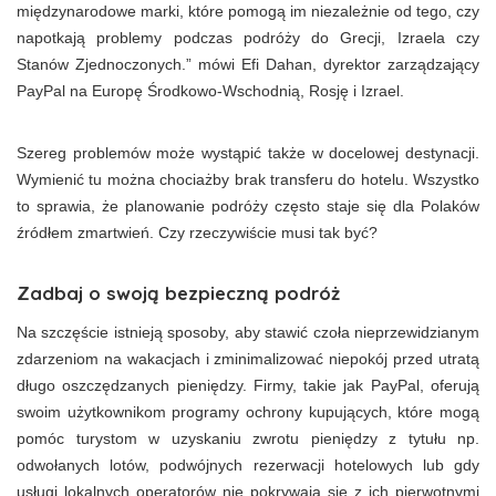
międzynarodowe marki, które pomogą im niezależnie od tego, czy
napotkają problemy podczas podróży do Grecji, Izraela czy
Stanów Zjednoczonych.” mówi Efi Dahan, dyrektor zarządzający
PayPal na Europę Środkowo-Wschodnią, Rosję i Izrael.
Szereg problemów może wystąpić także w docelowej destynacji.
Wymienić tu można chociażby brak transferu do hotelu. Wszystko
to sprawia, że planowanie podróży często staje się dla Polaków
źródłem zmartwień. Czy rzeczywiście musi tak być?
Zadbaj o swoją bezpieczną podróż
Na szczęście istnieją sposoby, aby stawić czoła nieprzewidzianym
zdarzeniom na wakacjach i zminimalizować niepokój przed utratą
długo oszczędzanych pieniędzy. Firmy, takie jak PayPal, oferują
swoim użytkownikom programy ochrony kupujących, które mogą
pomóc turystom w uzyskaniu zwrotu pieniędzy z tytułu np.
odwołanych lotów, podwójnych rezerwacji hotelowych lub gdy
usługi lokalnych operatorów nie pokrywają się z ich pierwotnymi