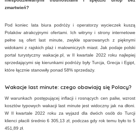
niespodziewanymi trudnościami i spędzić urlop bez
zmartwień?
Pod koniec lata biura podróży i operatorzy wycieczek kuszą
Polaków atrakcyjnymi ofertami. Ich witryny i strony internetowe
pełne są ofert last minute, zwykle sparowanych z pięknymi
widokami z rajskich plaż i malowniczych miast. Jak podaje polski
portal turystyczny wakacje.pl, w II kwartale 2022 roku najlepiej
sprzedającymi się kierunkami podróży były Turcja, Grecja i Egipt,
które łącznie stanowiły ponad 58% sprzedaży.
Wakacje last minute: czego obawiają się Polacy?
W warunkach postępującej inflacji i rosnących cen paliw, wzrost
kosztów typowych wakacji last minute jest widoczny jak na dłoni.
W II kwartale 2022 roku za wyjazd dla dwóch osób do Turcji
klienci płacili średnio 6 305,13 zł, podczas gdy rok temu było to 5
451,89 zł.